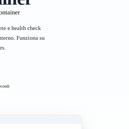
ontainer
ete e health check
interno. Funziona su
es.
econdi