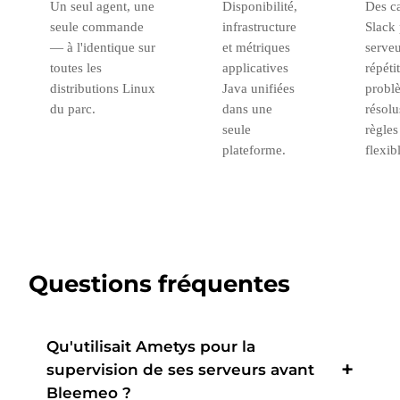
Un seul agent, une
Disponibilité,
Des c
seule commande
infrastructure
Slack 
— à l'identique sur
et métriques
serveu
toutes les
applicatives
répéti
distributions Linux
Java unifiées
probl
du parc.
dans une
résolu
seule
règles
plateforme.
flexib
Questions fréquentes
Qu'utilisait Ametys pour la
supervision de ses serveurs avant
Bleemeo ?