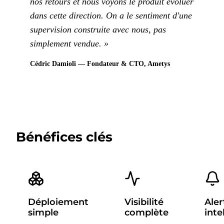
nos retours et nous voyons le produit évoluer
dans cette direction. On a le sentiment d'une
supervision construite avec nous, pas
simplement vendue. »
Cédric Damioli — Fondateur & CTO, Ametys
Bénéfices clés
Déploiement
Visibilité
Aler
simple
complète
inte