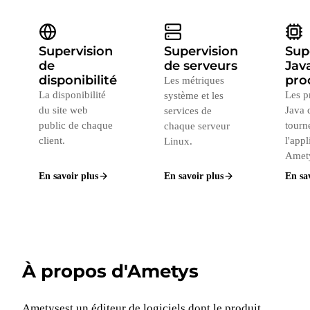
Supervision
Supervision
Sup
de
de serveurs
Jav
disponibilité
pro
Les métriques
La disponibilité
Les p
système et les
du site web
Java 
services de
public de chaque
tourn
chaque serveur
client.
l'appl
Linux.
Amet
En savoir plus
En savoir plus
En sa
À propos d'Ametys
Ametys
est un éditeur de logiciels dont le produit