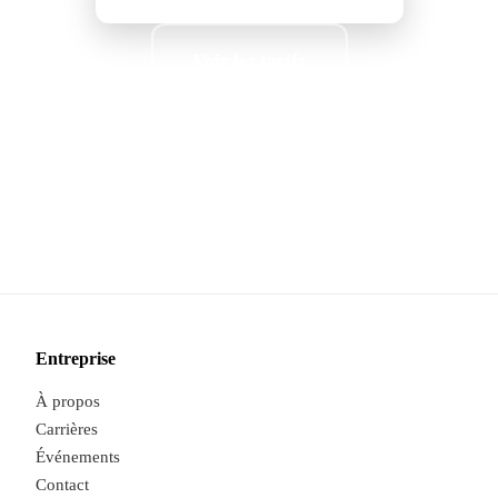
Voir les tarifs
Sans carte bancaire
·
Essai de 15 jours
·
Données hébergées dans l'UE
Entreprise
À propos
Carrières
Événements
Contact