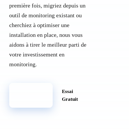
première fois, migriez depuis un
We are online · Typically replies in a few minutes
outil de monitoring existant ou
Start a conversation
cherchiez à optimiser une
installation en place, nous vous
aidons à tirer le meilleur parti de
votre investissement en
monitoring.
Nous
Essai
Contacter
Gratuit