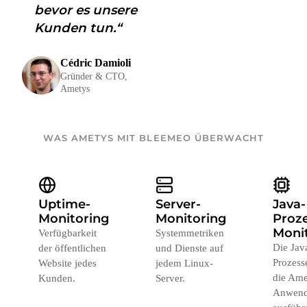
bevor es unsere
Kunden tun.“
Cédric Damioli
Gründer & CTO,
Ametys
WAS AMETYS MIT BLEEMEO ÜBERWACHT
Uptime-
Server-
Java-
Monitoring
Monitoring
Proze
Moni
Verfügbarkeit
Systemmetriken
Die Jav
der öffentlichen
und Dienste auf
Prozesse
Website jedes
jedem Linux-
die Ame
Kunden.
Server.
Anwen