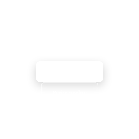
Bleemeo Ihr Monitoring
vereinfachen kann
Vom Server- und
Uptime-Monitoring
bis zu
Java-Anwendungen und Slack-
Benachrichtigungen — erhalten Sie in
wenigen Minuten volle Sichtbarkeit.
Kostenlos testen
Preise ansehen
Keine Kreditkarte erforderlich
·
15-tägige
Testphase
·
EU-Datenspeicherung