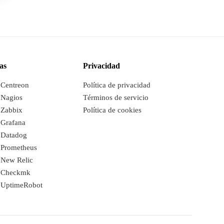
as
Privacidad
a Centreon
Política de privacidad
 Nagios
Términos de servicio
 Zabbix
Política de cookies
 Grafana
a Datadog
a Prometheus
P
a New Relic
a Checkmk
We are online · Typically replies in a few minutes
a UptimeRobot
Start a conversation