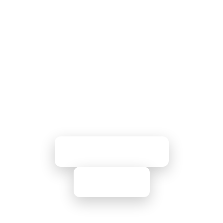
simplificar tu
monitoreo?
Únete a más de 500 equipos que
confían en Bleemeo para sus
necesidades de monitoreo de
infraestructura.
Iniciar Prueba Gratuita
Contactanos